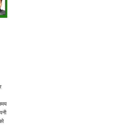
र
 समय
अपनी
 को