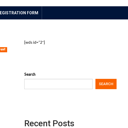
EGISTRATION FORM
[wds id=”2″]
खबरें
Search
SEARCH
Recent Posts